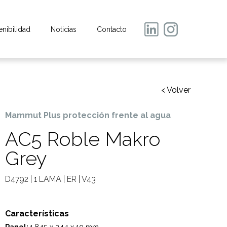
enibilidad
Noticias
Contacto
< Volver
Mammut Plus protección frente al agua
AC5 Roble Makro
Grey
D4792 | 1 LAMA | ER | V43
Características
Panel:
1.845 x 244 x 10 mm