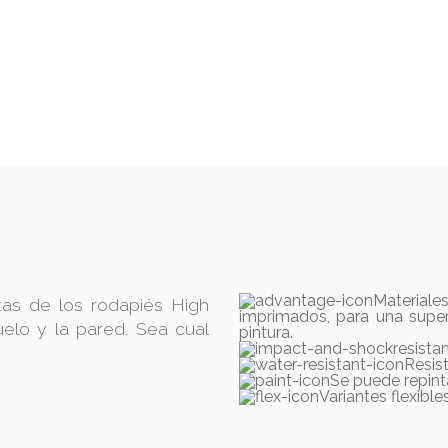
Material
tas de los rodapiés High
imprimados, para una super
uelo y la pared. Sea cual
pintura.
Resist
Se puede repinta
Variantes flexible