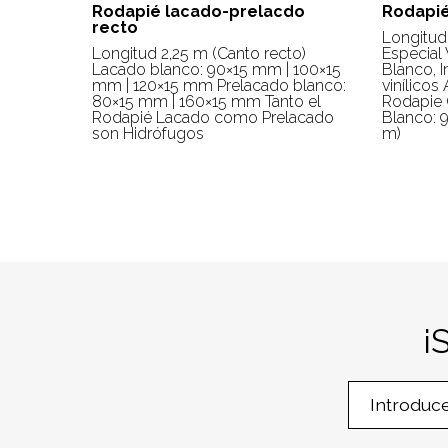
Rodapié lacado-prelacdo
Rodapi
recto
Longitud:
Longitud 2,25 m (Canto recto)
Especial 
Lacado blanco: 90×15 mm | 100×15
Blanco, I
mm | 120×15 mm Prelacado blanco:
vinílico
80×15 mm | 160×15 mm Tanto el
Rodapie
Rodapié Lacado como Prelacado
Blanco: 
son Hidrófugos
m)
¡