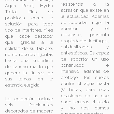
resistencia a la
Aqua Pearl, Hydro
abrasión que existe en
Tottal Plus se
la actualidad. Además
posiciona como la
de soportar mejor la
solución para todo
abrasión y el
tipo de interiores. Y es
desgaste, presenta
que, cabe destacar
propiedades ignífugas,
que, gracias a la
antideslizantes y
solidez de su tablero,
antiestáticas. Es capaz
no se requieren juntas
de soportar un uso
hasta una superficie
continuado e
de 12 x 10 m2, lo que
intensivo, además de
genera la fluidez de
proteger los suelos
sus lamas en la
contra el agua hasta
estancia elegida.
72 horas, para esas
ocasiones en las que
La colección incluye
caen líquidos al suelo
seis fascinantes
y no nos damos
decorados de madera
cuenta de inmediato.