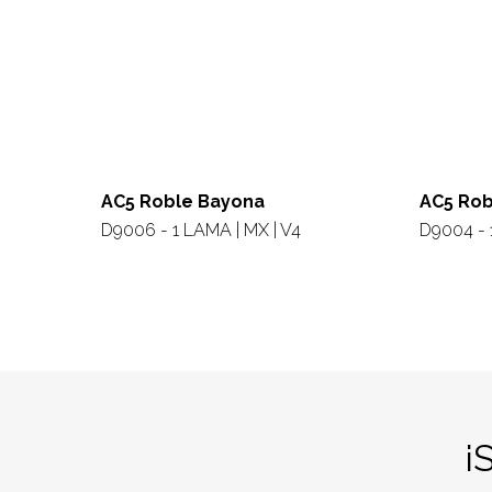
AC5 Roble Bayona
AC5 Rob
D9006 - 1 LAMA | MX | V4
D9004 - 
¡