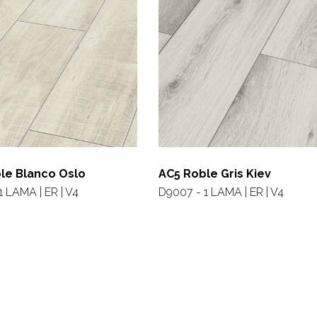
le Blanco Oslo
AC5 Roble Gris Kiev
1 LAMA | ER | V4
D9007 - 1 LAMA | ER | V4