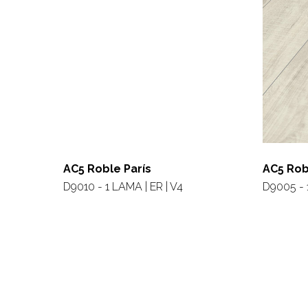
AC5 Roble París
AC5 Rob
D9010 - 1 LAMA | ER | V4
D9005 - 