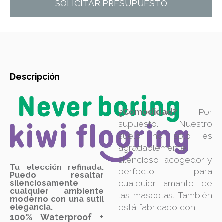
SOLICITAR PRESUPUESTO
Descripción
¿Comodidad?
Por
supuesto. Nuestro
suelo no sólo es
agradablemente
silencioso, acogedor y
Tu elección refinada.
perfecto para
Puedo resaltar
cualquier amante de
silenciosamente
cualquier ambiente
las mascotas. También
moderno con una sutil
está fabricado con
elegancia.
100% Waterproof +